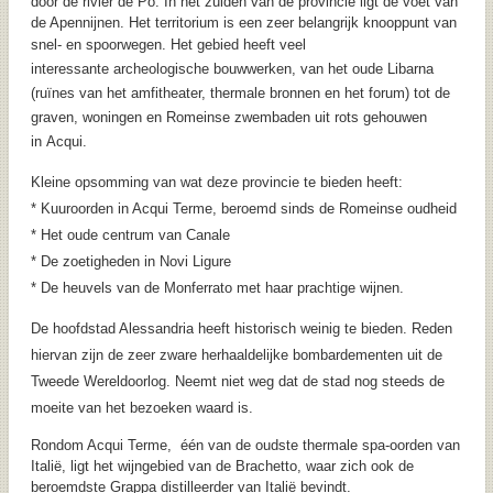
door de rivier de
Po
. In het zuiden van de provincie ligt de voet van
de Apennijnen
. Het territorium is een zeer belangrijk knooppunt van
snel- en spoorwegen.
Het gebied heeft veel
interessante
archeologische bouwwerken
, van het oude Libarna
(ruïnes van het amfitheater, thermale bronnen en het forum) tot de
graven, woningen en Romeinse zwembaden uit rots gehouwen
in
Acqui
.
Kleine opsomming van wat deze provincie te bieden heeft:
* Kuuroorden in Acqui Terme, beroemd sinds de Romeinse oudheid
* Het oude centrum van Canale
* De zoetigheden in Novi Ligure
* De heuvels van de Monferrato met haar prachtige wijnen.
De hoofdstad Alessandria
heeft historisch weinig te bieden. Reden
hiervan zijn de zeer zware herhaaldelijke bombardementen uit de
Tweede Wereldoorlog.
Neemt niet weg dat de stad nog steeds de
moeite van het bezoeken waard is.
Rondom Acqui Terme, één van de oudste thermale spa-oorden van
Italië, ligt het wijngebied van de Brachetto, waar zich ook de
beroemdste Grappa distilleerder van Italië bevindt.