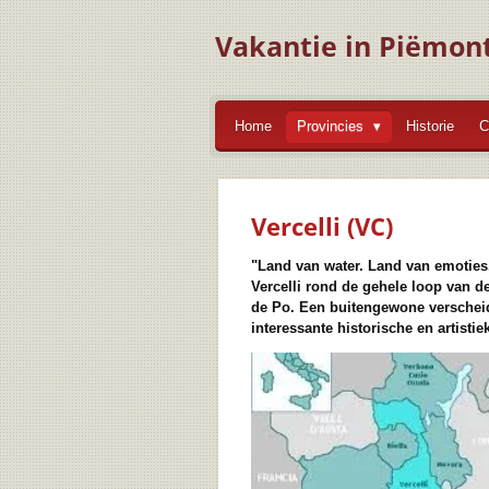
Ga
Vakantie in Piëmon
direct
naar
de
hoofdinhoud
Home
Provincies
Historie
C
Vercelli (VC)
"Land van water. Land van emoties
Vercelli rond de gehele loop van de
de Po. Een buitengewone verscheid
interessante historische en artist