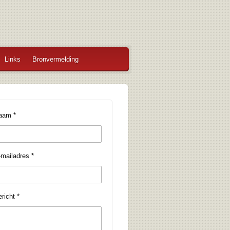
Links
Bronvermelding
aam *
mailadres *
richt *