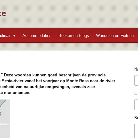
te
ulinair
Accommodaties
Boeken en Blogs
Wandelen en Fietsen
N
." Deze woorden kunnen goed beschrijven de provincie
 Sesia-rivier vanaf het voorjaar op Monte Rosa naar de rivier
enheid van natuurlijke omgevingen, evenals zeer
ieke monumenten.
E-
Be